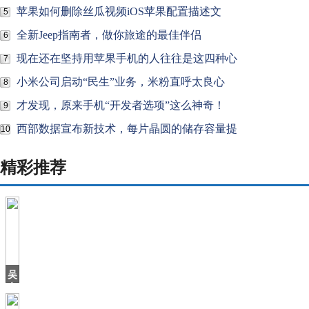
苹果如何删除丝瓜视频iOS苹果配置描述文
5
全新Jeep指南者，做你旅途的最佳伴侣
6
现在还在坚持用苹果手机的人往往是这四种心
7
小米公司启动“民生”业务，米粉直呼太良心
8
才发现，原来手机“开发者选项”这么神奇！
9
西部数据宣布新技术，每片晶圆的储存容量提
10
精彩推荐
吴
京
替