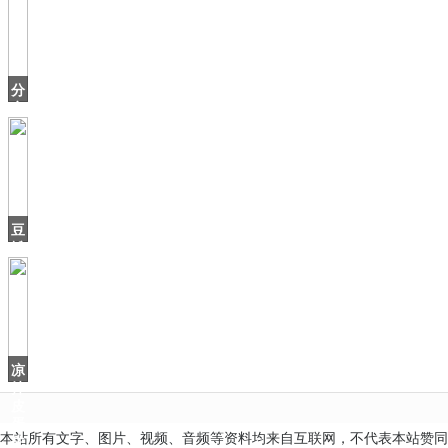
身
不
算
啥，
周
分
冬
享
大
米
糕
零
失
败
豆
技
瓣
巧
9.7
分，
这
部
用
凉
拌
皮
蛋
本站所有文字、图片、视频、音频等资料均来自互联网，不代表本站赞同
先