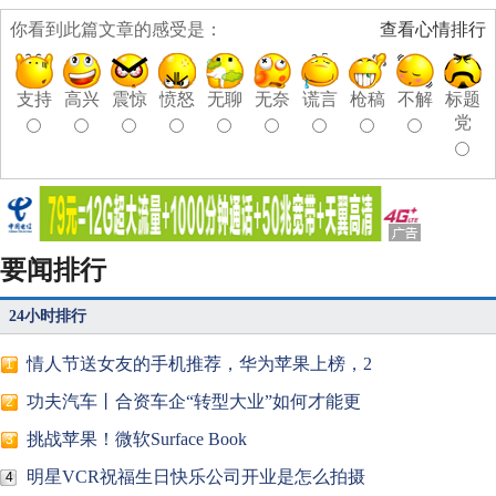
你看到此篇文章的感受是：
查看心情排行
支持
高兴
震惊
愤怒
无聊
无奈
谎言
枪稿
不解
标题
党
要闻排行
24小时排行
情人节送女友的手机推荐，华为苹果上榜，2
1
功夫汽车丨合资车企“转型大业”如何才能更
2
挑战苹果！微软Surface Book
3
明星VCR祝福生日快乐公司开业是怎么拍摄
4