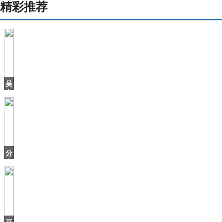
精彩推荐
吴
京
替
身
不
算
啥，
周
分
冬
享
大
米
糕
零
失
败