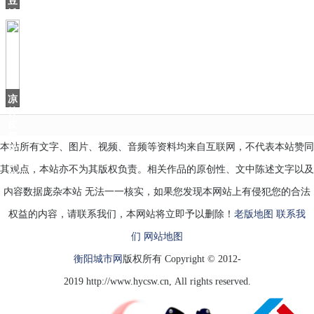
豆
技
瓣
巧
9.7
分，
这
部
用
凉
拌
皮
蛋
本站所有文字、图片、视频、音频等资料均来自互联网，不代表本站赞同
先
做
其观点，本站亦不为其版权负责。相关作品的原创性、文中陈述文字以及
这
一
内容数据庞杂本站 无法一一核实，如果您发现本网站上有侵犯您的合法
步，
权益的内容，请联系我们，本网站将立即予以删除！
老版地图
联系我
们
网站地图
衡阳城市网
版权所有 Copyright © 2012-
2019 http://www.hycsw.cn, All rights reserved.