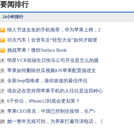
要闻排行
24小时排行
情人节送女友的手机推荐，华为苹果上榜，2
1
功夫汽车丨合资车企“转型大业”如何才能更
2
挑战苹果！微软Surface Book
3
明星VCR祝福生日快乐公司开业是怎么拍摄
4
苹果如何删除丝瓜视频iOS苹果配置描述文
5
全新Jeep指南者，做你旅途的最佳伴侣
6
现在还在坚持用苹果手机的人往往是这四种心
7
6千价位，iPhone12到底会更划算？
8
苹果CEO库克：中国已控制住疫情，生产i
9
她一整年无戏可拍，为养家打遍导演电话，《
10