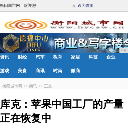
衡阳城市网，欢迎您！
设为首页
广告
资讯
财经
汽车
教育
家居
科技
企业
游戏
美食
商讯
时尚
微商
衡阳城市网
>>
商讯
>>
正文
库克：苹果中国工厂的产量
正在恢复中