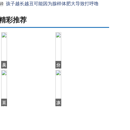
孩子越长越丑可能因为腺样体肥大导致打呼噜
10
精彩推荐
吴
分
京
享
替
大
身
米
不
糕
算
零
啥，
失
周
败
豆
凉
冬
技
瓣
拌
巧
9.7
皮
分，
蛋
这
先
部
做