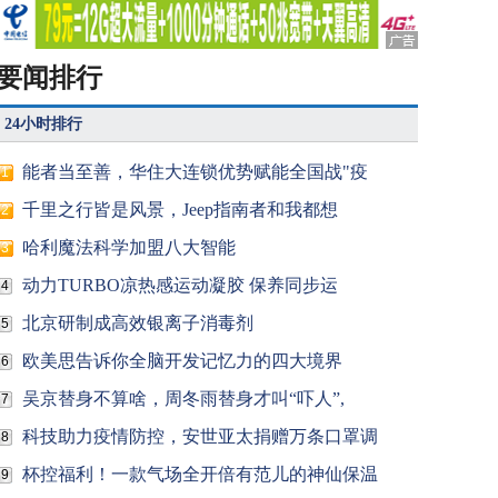
要闻排行
24小时排行
能者当至善，华住大连锁优势赋能全国战"疫
1
千里之行皆是风景，Jeep指南者和我都想
2
哈利魔法科学加盟八大智能
3
动力TURBO凉热感运动凝胶 保养同步运
4
北京研制成高效银离子消毒剂
5
欧美思告诉你全脑开发记忆力的四大境界
6
吴京替身不算啥，周冬雨替身才叫“吓人”,
7
科技助力疫情防控，安世亚太捐赠万条口罩调
8
杯控福利！一款气场全开倍有范儿的神仙保温
9