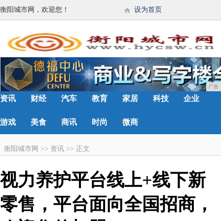
衡阳城市网，欢迎您！
设为首页
广告
资讯
财经
汽车
教育
家居
科技
企业
游戏
美食
商讯
时尚
微商
衡阳城市网
>>
资讯
>>
正文
视力养护平台线上+线下新
零售，平台面向全国招商，