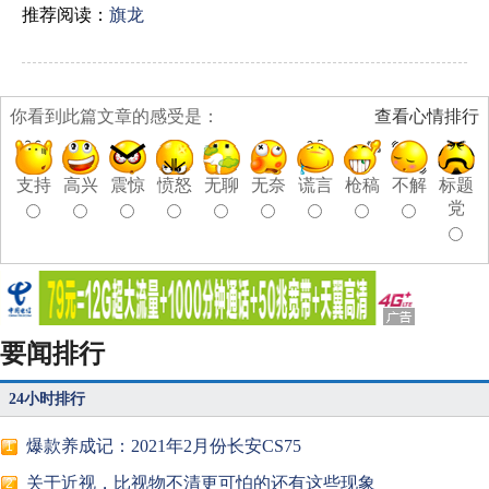
推荐阅读：
旗龙
你看到此篇文章的感受是：
查看心情排行
支持
高兴
震惊
愤怒
无聊
无奈
谎言
枪稿
不解
标题
党
要闻排行
24小时排行
爆款养成记：2021年2月份长安CS75
1
关于近视，比视物不清更可怕的还有这些现象
2