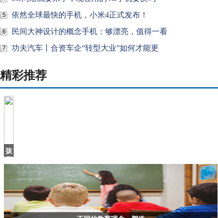
依然全球最快的手机，小米4正式发布！
5
民间大神设计的概念手机：够漂亮，值得一看
6
功夫汽车丨合资车企“转型大业”如何才能更
7
精彩推荐
孩
子
撕
钱，
家
长
这
样