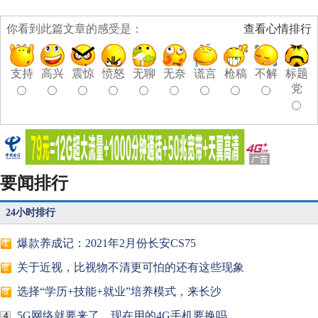
你看到此篇文章的感受是：
查看心情排行
支持
高兴
震惊
愤怒
无聊
无奈
谎言
枪稿
不解
标题
党
要闻排行
24小时排行
爆款养成记：2021年2月份长安CS75
1
关于近视，比视物不清更可怕的还有这些现象
2
选择“学历+技能+就业”培养模式，来长沙
3
5G网络就要来了，现在用的4G手机要换吗
4