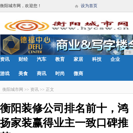
衡阳城市网，欢迎您！
设为首页
广告
资讯
财经
汽车
教育
家居
科技
企业
游戏
美食
商讯
时尚
微商
衡阳城市网
>>
资讯
>>
正文
衡阳装修公司排名前十，鸿
扬家装赢得业主一致口碑推