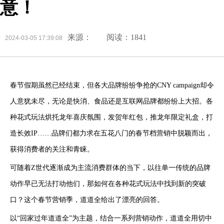
意！
来源：
阅读：1841
2024-03-05 17:39:08
春节假期虽然已经结束，但各大品牌纷纷争抢的CNY campaign却令
人意犹未尽，无论是快消、食品还是互联网品牌都纷纷上大招。各
种花式玩法烘托龙年喜庆氛围，发贺年红包，推龙年限定礼盒，打
造长效IP……品牌们都力求在五花八门的春节档营销中脱颖而出，
获得消费者的关注和青睐。
可随着Z世代逐渐成为主流消费群体的当下，以往单一传统的品牌
动作早已无法打动他们，那如何在各种花式玩法中找到新的突破
口？这个春节营销季，道道全给出了漂亮的回答。
以“回家过年道道全”为主题，结合一系列营销动作，道道全用切中