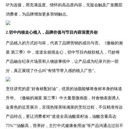
IP为连接，用充满温度、情怀的高品质内容，无疑会触及广发圈层
消费者，为品牌增加更多营销触点。
2.切中内核走心植入，品牌价值与节目内容深度共创
产品植入的方式好与坏，代表了品牌营销的成功与否。《傲椒的湘
菜 第三季》中，道道全就很走心，切中节目内核软植入，巧妙将
产品融合纪录片场景和人物故事线中，让产品成为纪录片的一部
分，真正展现了什么叫“有情节带入感的植入广告”。
烹饪讲究的是“好食材配好油”，优质的油脂能够将食材本身的味道
升华。《傲椒的湘菜 第三季》中大量显微画面，对食物表面诱人
金黄色的近景展示，呈现热辣美味湘菜的烹饪过程，不仅精准传达
产品特点，更让消费者对“道道全高油酸菜籽油，油酸含量高达
75%”“油酸高，营养好，主打中式健康食用油”等产品沟通点过目不