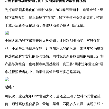
2.线下春节场景促销，向广大消费者传递浓浓节日祝福
为打造新颖多元化的“年味”体验，2024春节营销中，道道全线上至
线下紧密互动，线上频刷“存在感”，线下更是准备诸多惊喜，打造
千城万店新春促销活动，多维联动强势撬动门店流量。
全国各地的线下超市开展火热促销，通过刮刮卡抽奖、买赠促销
品、小油等活动创意促销，让喜闻乐见的的玩法，带动年轻消费群
体选购品牌年货礼的参与热情。同时极具新春氛围感的展位设计和
产品陈列组合，也将新春氛围感拉满，真正将“回家过年道道全”理
念植根消费者心中，为渠道营销升级夯实思路基础。
总结：
可以说，这波龙年CNY营销大考，道道全上演了教科书式营销范
例，通过高效整合品牌、营销、渠道，匹配多方资源，实现了线上