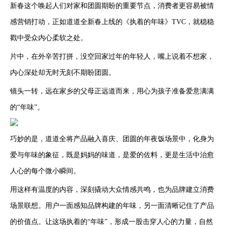
新春这个唤起人们对家和团圆期盼的重要节点，消费者更容易被情
感营销打动，正如道道全新春上线的《执着的年味》TVC，就稳稳
戳中受众内心柔软之处。
片中，在外辛苦打拼，没空回家过年的年轻人，嘴上说着不想家，
内心深处却无时无刻不期盼团圆。
镜头一转，远在家乡的父母正远道而来，用心为孩子准备爱意满满
的“年味”。
巧妙的是，道道全将产品融入喜庆、团圆的年夜饭场景中，化身为
爱与年味的象征，既是妈妈的味道，是爱的佐料，更是生活中治愈
人心的每个微小瞬间。
用这样有温度的内容，深刻撬动大众情感共鸣，也为品牌建立消费
场景联想。用户一面感知品牌构建的年味，另一面清晰记住了产品
的价值点。让这场执着的“年味”，形成一股击穿人心的力量，自然