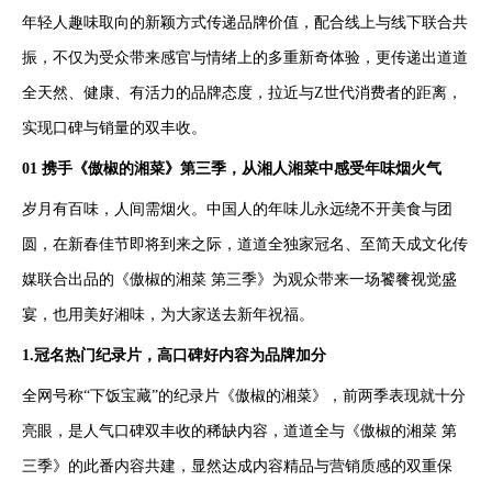
年轻人趣味取向的新颖方式传递品牌价值，配合线上与线下联合共
振，不仅为受众带来感官与情绪上的多重新奇体验，更传递出道道
全天然、健康、有活力的品牌态度，拉近与Z世代消费者的距离，
实现口碑与销量的双丰收。
01 携手《傲椒的湘菜》第三季，从湘人湘菜中感受年味烟火气
岁月有百味，人间需烟火。中国人的年味儿永远绕不开美食与团
圆，在新春佳节即将到来之际，道道全独家冠名、至简天成文化传
媒联合出品的《傲椒的湘菜 第三季》为观众带来一场饕餮视觉盛
宴，也用美好湘味，为大家送去新年祝福。
1.冠名热门纪录片，高口碑好内容为品牌加分
全网号称“下饭宝藏”的纪录片《傲椒的湘菜》，前两季表现就十分
亮眼，是人气口碑双丰收的稀缺内容，道道全与《傲椒的湘菜 第
三季》的此番内容共建，显然达成内容精品与营销质感的双重保