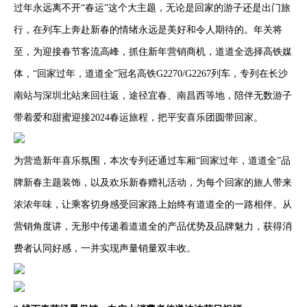
过年永远离不开“春运”这个大主题，无论是回家的游子还是出门旅
行，在列车上奔赴新春的情绪永远是美好和令人期待的。年关将
至，为迎接春节客流高峰，抓住新年营销商机，道道全选择高铁媒
体，“回家过年，道道全”冠名高铁G2270/G2267列车，专列在长沙
南站与深圳北站来回往返，途径宜春、南昌西等地，陪伴无数游子
带着爱和甜蜜迎接2024春运旅程，把平安喜乐团圆带回家。
为营造新年喜乐氛围，本次专列还通过车厢“回家过年，道道全”品
牌新春主题装饰，以及欢乐新春赠礼活动，为每个回家的旅人带来
浓浓年味，让乘客切身感受回家路上始终有道道全的一路相伴。从
营销角度讲，无形中传递着道道全的产品优势及品牌魅力，获得消
费者认同好感，一并实现声量销量双丰收。