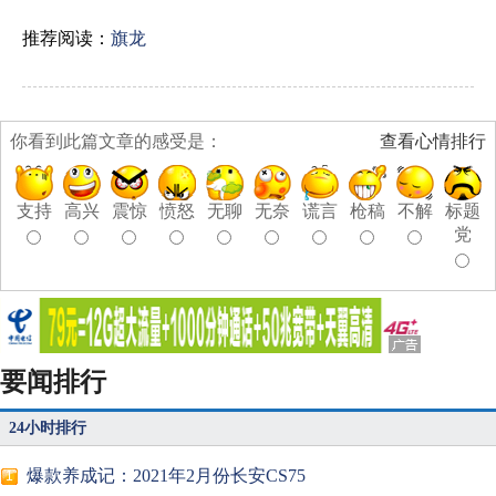
推荐阅读：
旗龙
你看到此篇文章的感受是：
查看心情排行
支持
高兴
震惊
愤怒
无聊
无奈
谎言
枪稿
不解
标题
党
要闻排行
24小时排行
爆款养成记：2021年2月份长安CS75
1