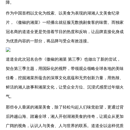
障。
作为中国首档以文化为线索、以美食为表现的湖湘人文美食纪录
片，《傲椒的湘菜》一经播出就征服无数挑剔食客的味蕾。而独家
冠名商的道道全更是凭借着节目的热度和反响，让品牌直接化身成
为优质内容的一部分，将品牌与受众有效连接。
道道全此次冠名合作《傲椒的湘菜 第三季》也做出了新的尝试，
契合第三季主题，用国际化的视野，带领观众领略全球各地的美味
佳肴，挖掘湘菜所蕴含的深厚文化底蕴和无穷创新力量，用热辣、
鲜活的湘人故事和湘菜文化，让受众全方位、沉浸式感受过年烟火
气。
那些令人垂涎的湘菜美食，除了轻松勾起人们味觉欲望，更通过背
后跨越山海、踏遍全球，湘人开创湖湘美食的传奇，让观众从更加
广阔的视角，认识人与美食、人与世界的联系。道道全以这样优质