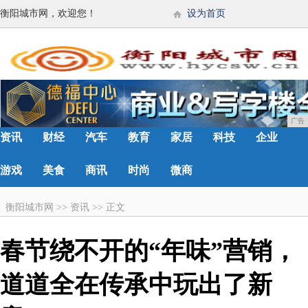
衡阳城市网，欢迎您！
设为首页
广告
资讯
财经
汽车
教育
家居
科技
企业
游戏
美食
商讯
时尚
微商
衡阳城市网
>>
资讯
>>
正文
春节绕不开的“年味”营销，
道道全在传承中玩出了新