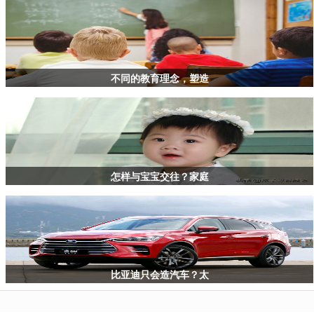
撕
钱，
家
长
这
样
不同的教育理念，塑造
做
怎样与宝宝交往？家庭
比亚迪只会造汽车？太