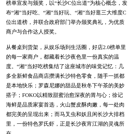
榜单宣发与颁奖，以“长沙C位出道”为核心概念，发
布“湘”当好吃、“湘”当好玩、“湘”当好逛三大维度C
位出道榜，并联合政府部门举办颁奖典礼，为优质
商户与合作达人授奖。
从餐桌到货架，从娱乐场到生活圈，好店2.0榜单里
的每一家商户，都藏着长沙夜色里一份真实的温
度。“湘”当好吃榜集结了这座城市的味觉记忆：几
多全新鲜食品商店攒满长沙特色零食，随手一抓都
是本地快乐；罗森尼娜的甜品是秋冬下午茶的美妙
搭子；FOKO以精致甜蜜治愈深夜的胃与心；徐记
海鲜是品质家宴首选，火山蟹皮酥肉嫩，每一处肉
都完美的呈现出来；而马叉虫和妖且闲长沙大排档
里，一份特色罗氏虾，正是长沙夜宵江湖的灵魂所
在。