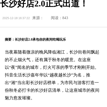
长沙好店2.0正式出道！
来源：
阅读：843
2025-12-18 16:37:22
摘要：长沙好店
2.0
承包你的夜间吃喝玩乐
当夜幕随着微凉的晚风降临湘江，长沙街巷间飘起
的不止烟火气，还有属于秋冬的暖意。在这座
以“夜”闻名的城市，灯火可亲的季节才刚刚开始。
抖音生活长沙嘉年华以“越夜越长沙”为名，推
出“湘”当出彩长沙好店榜单，为市民与游客打造一
份秋冬必打卡的长沙好店清单，让这座城市的夜间
魅力愈发璀璨。