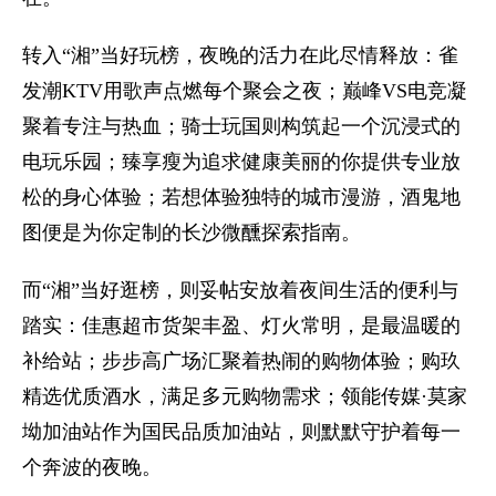
转入“湘”当好玩榜，夜晚的活力在此尽情释放：雀
发潮KTV用歌声点燃每个聚会之夜；巅峰VS电竞凝
聚着专注与热血；骑士玩国则构筑起一个沉浸式的
电玩乐园；臻享瘦为追求健康美丽的你提供专业放
松的身心体验；若想体验独特的城市漫游，酒鬼地
图便是为你定制的长沙微醺探索指南。
而“湘”当好逛榜，则妥帖安放着夜间生活的便利与
踏实：佳惠超市货架丰盈、灯火常明，是最温暖的
补给站；步步高广场汇聚着热闹的购物体验；购玖
精选优质酒水，满足多元购物需求；领能传媒·莫家
坳加油站作为国民品质加油站，则默默守护着每一
个奔波的夜晚。