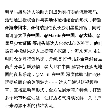
明星与超头达人的助力则成为实打实的流量密码。
活动通过授权合作与实地体验相结合的形式，特邀
@
海来阿木、
@
何洁
担任夜长沙明星星推官，同时
邀请
@
大卫在中国、
@Martin
在中国、
@
大琦、
@
鬼马少女酱酱 等
超头部达人化身城市体验官。他们
循着冲榜结果深入上榜商户探店，@海来阿木 走进
时间仓探寻特色风味，@何洁 打卡几多全新鲜食品
商店分享新鲜好物，@大卫在中国 解锁子任酒鬼地
图的夜巷乐趣，@Martin在中国 深度体验“湘”当好
玩榜单商户的休闲魅力······ 达人们通过短视频种
草、直播互动等形式，全方位展示商户特色，打造
多个城市热点话题，让好店名气持续发酵，为商户
带来源源不断的精准客流。