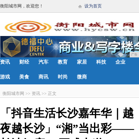
衡阳城市网，欢迎您！
设为首页
广告
资讯
财经
汽车
教育
家居
科技
企业
游戏
美食
商讯
时尚
微商
衡阳城市网
>>
资讯
>>
正文
「抖音生活长沙嘉年华｜越
夜越长沙」“湘”当出彩——