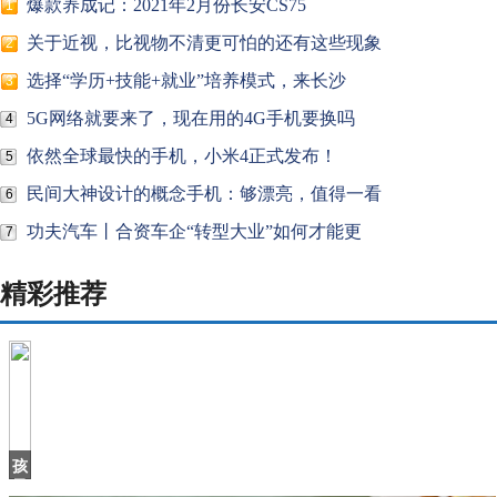
爆款养成记：2021年2月份长安CS75
1
关于近视，比视物不清更可怕的还有这些现象
2
选择“学历+技能+就业”培养模式，来长沙
3
5G网络就要来了，现在用的4G手机要换吗
4
依然全球最快的手机，小米4正式发布！
5
民间大神设计的概念手机：够漂亮，值得一看
6
功夫汽车丨合资车企“转型大业”如何才能更
7
精彩推荐
孩
子