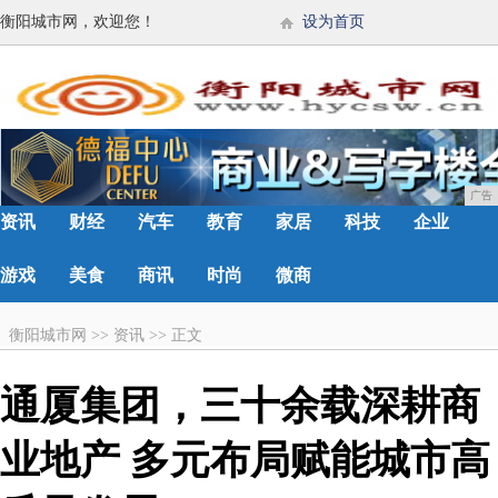
衡阳城市网，欢迎您！
设为首页
广告
资讯
财经
汽车
教育
家居
科技
企业
游戏
美食
商讯
时尚
微商
衡阳城市网
>>
资讯
>>
正文
通厦集团，三十余载深耕商
业地产 多元布局赋能城市高