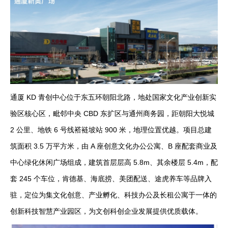
通厦 KD 青创中心位于东五环朝阳北路，地处国家文化产业创新实
验区核心区，毗邻中央 CBD 东扩区与通州商务园，距朝阳大悦城
2 公里、地铁 6 号线褡裢坡站 900 米，地理位置优越。项目总建
筑面积 3.5 万平方米，由 A 座创意文化办公公寓、B 座配套商业及
中心绿化休闲广场组成，建筑首层层高 5.8m、其余楼层 5.4m，配
套 245 个车位，肯德基、海底捞、美团配送、途虎养车等品牌入
驻，定位为集文化创意、产业孵化、科技办公及长租公寓于一体的
创新科技智慧产业园区，为文创科创企业发展提供优质载体。