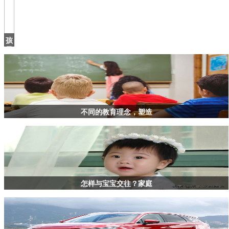
孩
子
撕
钱，
家
长
这
样
不同的教育理念，塑造
做
怎样与宝宝交往？家庭