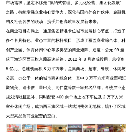
市场需求，坚定不移走 “集约式管理、多元化经营、集团化发展”
之路，持续增强企业核心竞争力，深化与国内外合作伙伴、金融机
构及社会各界的联动，携手共创高质量发展新未来。
在商业项目布局上，通厦集团精准卡位城市发展核心节点，打造了
多个各具特色、业态丰富的标杆项目，形成了覆盖商业综合体、科
创产业园、体育休闲中心等多类型的商业矩阵。通厦・公元 99 坐
落于海淀区西三旗京藏高速辅路，2012 年 8 月建成投用，总投资
5 亿元、总建筑面积 8 万平方米，是集商场、超市、餐饮、休闲与
公寓、办公于一体的城市商务综合体，其中 3 万平方米商业面积汇
聚物美、迪卡侬、星巴克、同仁堂等数十家知名品牌，各楼层业态
规划清晰且互补，同时配套 400 余个地上地下车位及 2 万平方米
室外休闲广场，成为西三旗区域一站式消费休闲地标，填补了区域
大型高品质商业配套的空白。