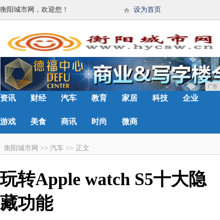
衡阳城市网，欢迎您！
设为首页
广告
资讯
财经
汽车
教育
家居
科技
企业
游戏
美食
商讯
时尚
微商
衡阳城市网
>>
汽车
>>
正文
玩转Apple watch S5十大隐
藏功能