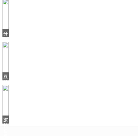
替
身
不
算
啥，
周
分
冬
享
大
米
糕
零
失
败
豆
技
瓣
巧
9.7
分，
这
部
用
凉
拌
皮
蛋