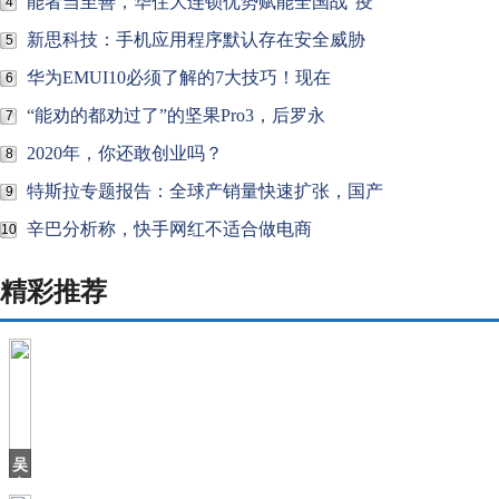
能者当至善，华住大连锁优势赋能全国战"疫
4
新思科技：手机应用程序默认存在安全威胁
5
华为EMUI10必须了解的7大技巧！现在
6
“能劝的都劝过了”的坚果Pro3，后罗永
7
2020年，你还敢创业吗？
8
特斯拉专题报告：全球产销量快速扩张，国产
9
辛巴分析称，快手网红不适合做电商
10
精彩推荐
吴
京