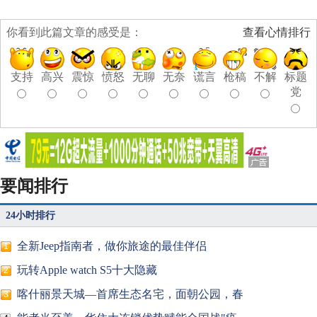
你看到此篇文章的感受是：
查看心情排行
支持
高兴
震惊
愤怒
无聊
无奈
谎言
枪稿
不解
标题
党
要闻排行
24小时排行
全新Jeep指南者，做你旅途的最佳伴侣
1
玩转Apple watch S5十大隐藏
2
喀什丽景天城—首席生态名宅，面朝公园，春
3