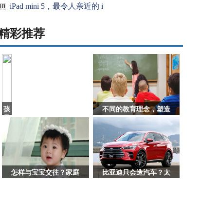
iPad mini 5，最令人亲近的 i
10
精彩推荐
孩
不同的教育理念，塑造
子
撕
钱，
家
长
这
样
怎样与宝宝交往？家庭
比亚迪只会造汽车？太
做