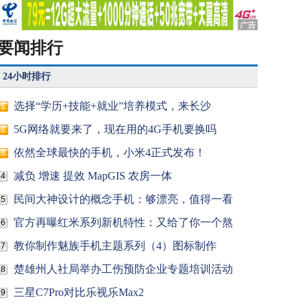
要闻排行
24小时排行
选择“学历+技能+就业”培养模式，来长沙
1
5G网络就要来了，现在用的4G手机要换吗
2
依然全球最快的手机，小米4正式发布！
3
减负 增速 提效 MapGIS 农房一体
4
民间大神设计的概念手机：够漂亮，值得一看
5
官方再曝红米系列新机特性：又给了你一个熬
6
教你制作魅族手机主题系列（4）图标制作
7
楚雄州人社局举办工伤预防企业专题培训活动
8
三星C7Pro对比乐视乐Max2
9