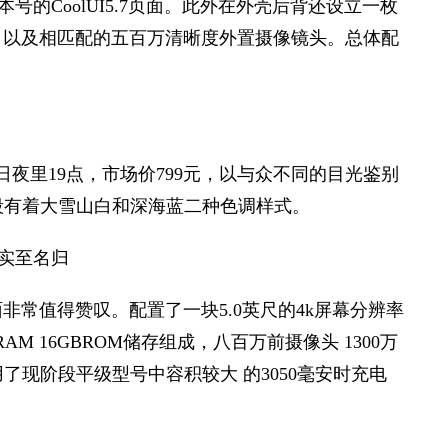
版本号的CoolUI5.7页面。此外在外壳后背还设立一枚
灯，以及相匹配的五百万清晰度外置摄像镜头。总体配
1日夜里19点，市场价799元，以与众不同的目光鉴别
段有着大雪山白和深海蓝二种色调样式。
面非常值得赞叹。配置了一块5.0英尺的4k屏幕分辨率
M 16GBROM储存组成，八百万前摄像头 1300万
现阶段平级型号中容积较大 的3050毫安时充电