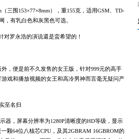
围153×77×8mm），重155克，适用GSM、TD-
A互联网，有乳白色和灰黑色可选。
针对罗永浩的演说還是蛮希望的！
版外，便是前不久发售的女王版，针对999元的高手
打游戏和播放视频的女王和高冷男神而言毫无疑问产
显示器，屏幕分辨率为1280P清晰度的HD等级，显示
4位八核芯CPU，及其2GBRAM 16GBROM的