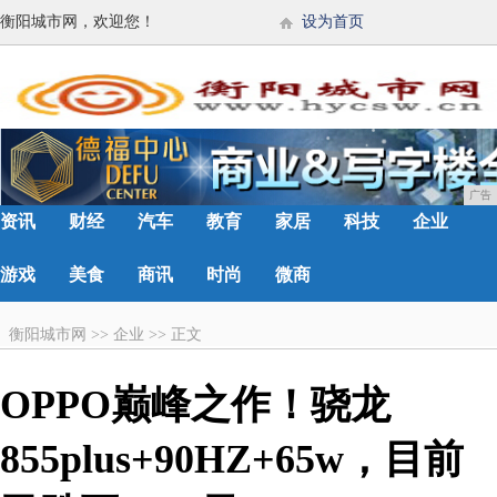
衡阳城市网，欢迎您！
设为首页
广告
资讯
财经
汽车
教育
家居
科技
企业
游戏
美食
商讯
时尚
微商
衡阳城市网
>>
企业
>>
正文
OPPO巅峰之作！骁龙
855plus+90HZ+65w，目前