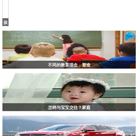
孩
子
撕
钱，
家
长
这
样
不同的教育理念，塑造
做
怎样与宝宝交往？家庭