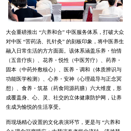
大会重磅推出 “六养和合” 中医服务体系，打破大众
对中医 “苦药汤、扎针灸” 的刻板印象，将中医养生
融入日常生活的方方面面。该体系涵盖乐养・怡情
（五音疗疾）、花养・悦性（中医芳疗）、药养・
固本（中药外敷核心）、医养・调和（体质辨识与
功能医学检测）、心养・安神（心理疏导与正念冥
想）、食养・筑基（药食同源药膳）六大维度，形
成覆盖身、心、灵、社交的立体健康防护网，让养
生成为愉悦的生活享受。
而现场精心设置的文化表演环节，更是与 “六养和