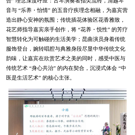
合” 理念深度呼应：古琴演奏者指尖流转，清越琴
音与 “乐养・怡情” 的五音疗疾理念相融，为嘉宾营
造出静心安神的氛围；传统插花体验区花香雅致，
花艺师指导嘉宾亲手创作，将 “花养・悦性” 的芳疗
智慧转化为可触碰的生活美学；昆曲演员身着传统
服饰登台，婉转唱腔与典雅身段尽显中华传统文化
韵味，让嘉宾在欣赏艺术之美的同时，感受中医与
传统艺术 “身心共治” 的内在契合，沉浸式体会 “中
医是生活艺术” 的核心主张。