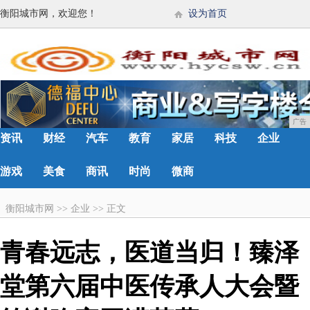
衡阳城市网，欢迎您！
设为首页
广告
资讯
财经
汽车
教育
家居
科技
企业
游戏
美食
商讯
时尚
微商
衡阳城市网
>>
企业
>>
正文
青春远志，医道当归！臻泽
堂第六届中医传承人大会暨