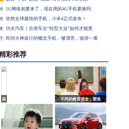
5G网络就要来了，现在用的4G手机要换吗
4
依然全球最快的手机，小米4正式发布！
5
功夫汽车丨合资车企“转型大业”如何才能更
6
民间大神设计的概念手机：够漂亮，值得一看
7
精彩推荐
孩
不同的教育理念，塑造
子
撕
钱，
家
长