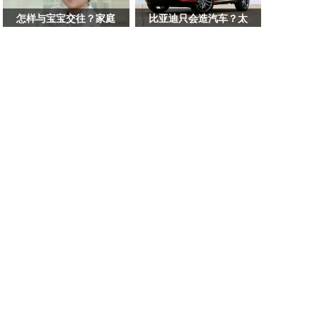
这
样
怎样与宝宝交往？家庭
比亚迪只会造汽车？太
做