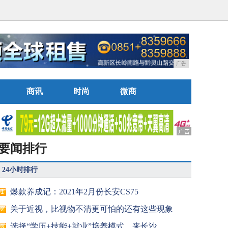
广告
商讯
时尚
微商
要闻排行
24小时排行
爆款养成记：2021年2月份长安CS75
1
关于近视，比视物不清更可怕的还有这些现象
2
选择“学历+技能+就业”培养模式，来长沙
3