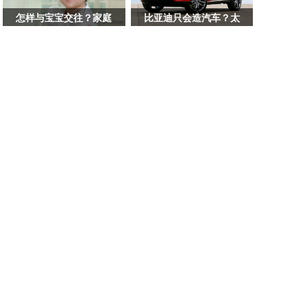
这
样
怎样与宝宝交往？家庭
比亚迪只会造汽车？太
做