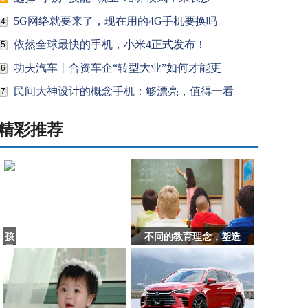
5G网络就要来了，现在用的4G手机要换吗
4
依然全球最快的手机，小米4正式发布！
5
功夫汽车丨合资车企“转型大业”如何才能更
6
民间大神设计的概念手机：够漂亮，值得一看
7
精彩推荐
孩
不同的教育理念，塑造
子
撕
钱，
家
长