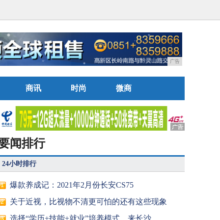
广告
商讯
时尚
微商
要闻排行
24小时排行
爆款养成记：2021年2月份长安CS75
1
关于近视，比视物不清更可怕的还有这些现象
2
选择“学历+技能+就业”培养模式，来长沙
3