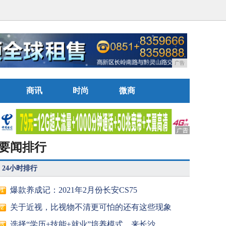
广告
商讯
时尚
微商
要闻排行
24小时排行
爆款养成记：2021年2月份长安CS75
1
关于近视，比视物不清更可怕的还有这些现象
2
选择“学历+技能+就业”培养模式，来长沙
3