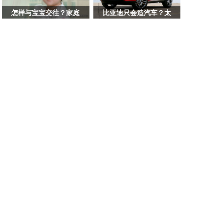
这
样
怎样与宝宝交往？家庭
比亚迪只会造汽车？太
做