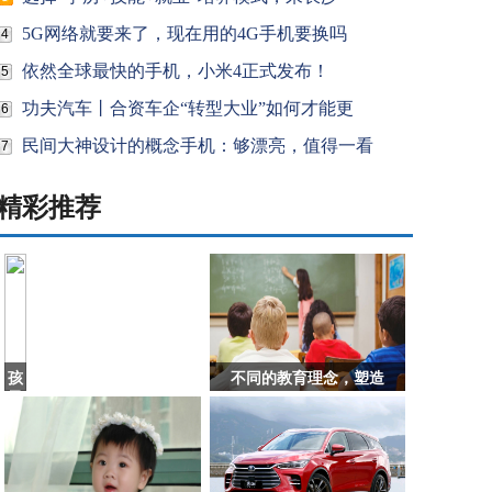
5G网络就要来了，现在用的4G手机要换吗
4
依然全球最快的手机，小米4正式发布！
5
功夫汽车丨合资车企“转型大业”如何才能更
6
民间大神设计的概念手机：够漂亮，值得一看
7
精彩推荐
孩
不同的教育理念，塑造
子
撕
钱，
家
长